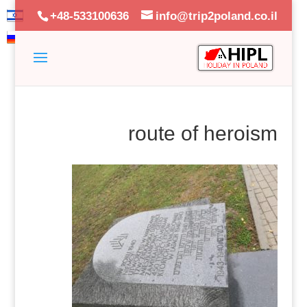
+48-533100636
info@trip2poland.co.il
route of heroism