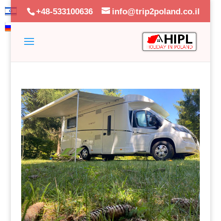
+48-533100636
info@trip2poland.co.il