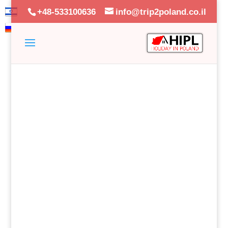
+48-533100636
info@trip2poland.co.il