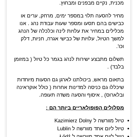
מכנית, נקיים מבפנים ומבחוץ.
מחיר להסעה תלוי במספר ימים, מרחק, ערים או
כבישים בהם תסעו ומספר שעות עבודת נהג . אנו
מכלילים במחיר את עלויות לינה וכלכלה של הנהג
למשך הטיול, עלויות של כבישי אגרה, חניות, דלק
וכו'.
תשלום מתבצע ישירות לנהג בגמר כל טיול ( במזומן
בלבד) .
בתאום מראש, ביכולתנו לארגן גם הסעות מיוחדות
שיכללו גם כניסה למדינות אחרות ( כולל אוקראינה
ובלארוס) , איסוף והסעה משדה תעופה.
מסלולים הפופולאריים ביותר הם :
טיול מוורשה ל Kazimierz Dolny
טיול ליום אחד מוורשה ל Lublin
טיול ליום אחד מוורשה ל Łódź