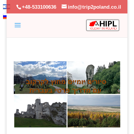
+48-533100636
info@trip2poland.co.il