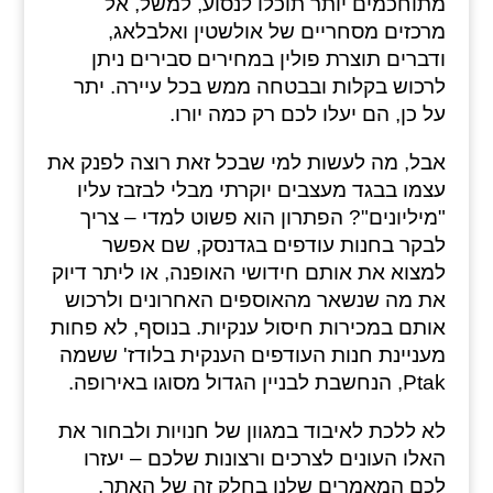
מתוחכמים יותר תוכלו לנסוע, למשל, אל
מרכזים מסחריים של אולשטין ואלבלאג,
ודברים תוצרת פולין במחירים סבירים ניתן
לרכוש בקלות ובבטחה ממש בכל עיירה. יתר
על כן, הם יעלו לכם רק כמה יורו.
אבל, מה לעשות למי שבכל זאת רוצה לפנק את
עצמו בבגד מעצבים יוקרתי מבלי לבזבז עליו
"מיליונים"? הפתרון הוא פשוט למדי – צריך
לבקר בחנות עודפים בגדנסק, שם אפשר
למצוא את אותם חידושי האופנה, או ליתר דיוק
את מה שנשאר מהאוספים האחרונים ולרכוש
אותם במכירות חיסול ענקיות. בנוסף, לא פחות
מעניינת חנות העודפים הענקית בלודז' ששמה
Ptak, הנחשבת לבניין הגדול מסוגו באירופה.
לא ללכת לאיבוד במגוון של חנויות ולבחור את
האלו העונים לצרכים ורצונות שלכם – יעזרו
לכם המאמרים שלנו בחלק זה של האתר.