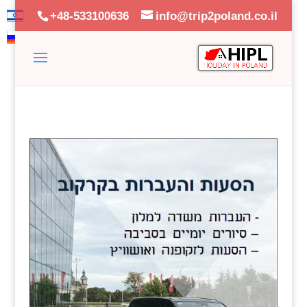
+48-533100636
info@trip2poland.co.il