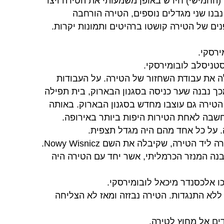
 צאצא נוסף של Kmita – פיטר (החמישי) חידש באופן משמעותי את הטירה ויצר
נבנו שני מגדלים נוספים, הטירה הורחבה
ים של הטירה קושטו ברהיטים ותמונות יקרות.
 מתחילה את עבודת השחזור של הטירה. על העבודות
Andrea Spez. כתוצאה מכך נבנה שער כניסה בסגנון הבארוק, בית תפילה
טירה גם עוצבו מחדש בסגנון הבארוק. באותה
שבה לאחת הטירות היפות ביותר באירופה.
 על כל אחד מהם היה מגדל תצפית.
רסקי נבנה המנזר הכרמליתי, אשר יחד עם הטירה היה
שבדים ללא התנגדות. הטירה נבזזה ומאז לא הצליחה