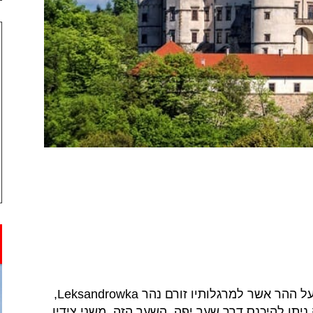
הממוקמת על ההר אשר למרגלותיו זורם נהר Leksandrowka,
ניתן להיכנס דרך שער יפה. השער הזה, משני צידיו