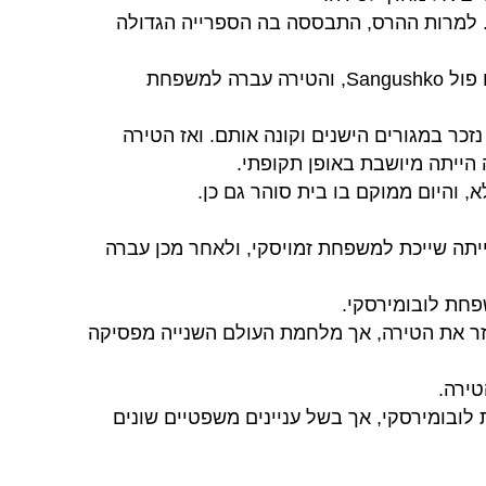
ש של הטירה. למרות ההרס, התבססה בה הספרייה הגדולה
מריאן לובומירסקי התחתנה בשנת 1720 עם פול Sangushko, והטירה עברה למשפחת
נצוט נזכר במגורים הישנים וקונה אותם. ואז הטירה
הייתה מיושבת באופן תקופתי.
של המאה ה- 19, הטירה הייתה שייכת למשפחת זמויסקי, ולאחר מכן עברה
ים לשחזר את הטירה, אך מלחמת העולם השנייה מפסיקה
משפחת לובומירסקי, אך בשל עניינים משפטיים שונים