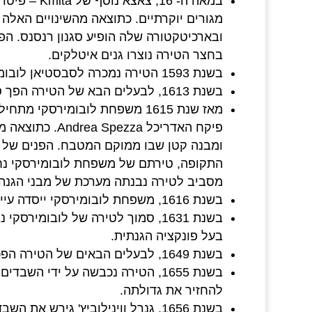
במאה ה- 16,
מגורים יוקרתיים. כתוצאה מהשינויים האלה 
ובארכיטקטורה שלה הופיע סגנון רנסנס. הפנ
בחצר הטירה נוצרו גנים איטלקים.
בשנת 1593 הטירה נמכרה לסבסטיאן לובומירסקי.
בשנת 1613, לבעלים הבא של הטירה הפך סטניסלב לובומירסקי.
מאז שנת 1615 משפחת לובומירסקי
פיקח האדריכל za
ומבנה קטן שבו ממוקם המטבח. הפנים של ה
התקופה, טירתם של משפחת לובומירסקי נח
מסביב לטירה נבנתה מערכת של מבני הגנה.
בשנת 1616, משפחת לובומירסקי ייסדה עיירה ליד הטירה, שקיבלה את השם Nowy Wisnicz.
בשנת 1631, סמוך לטירה של לובומי
בעל פונקציה הגנתית.
בשנת 1649, לבעלים הבאים של הטירה הפכו אלכסנדר מיכאל לובומירסקי.
בשנת 1655, הטירה נכבשה על ידי ה
להחזיר את גדולתה.
בשנת 1656, גנרל ווינילוביץ' גירש את השבדים אל מחוץ לטירה.