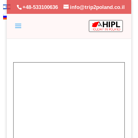
+48-533100636
info@trip2poland.co.il