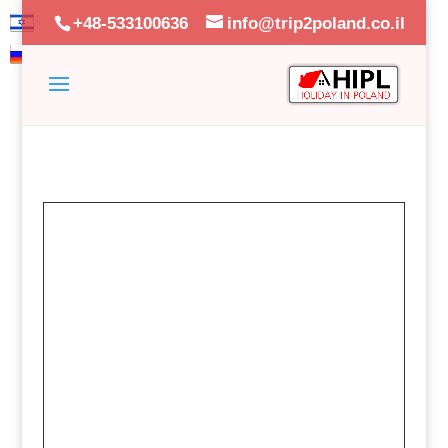
+48-533100636
info@trip2poland.co.il