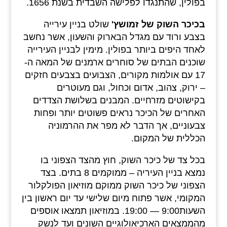
בפולין, שהתנגדו לפלישה השבדית בשנת 1656.
בכיכר השוק של זמושץ'
שולט בניין עירייה
בצבע ורוד עם מגדל הבארוק והשעון, אשר נחשב
לאחד היפים ביותר בפולין. מימין לבניין העירייה
שוכנים הבתים של סוחרים ארמנים של המאה ה-
17 עם אולמות מקורים, הצבועים בצבעים חזקים
– ירוק, צהוב, אדום וכחול, וגם מעוטרים
בקישוטים מזרחיים. המבנים בשלושת הצדדים
האחרים של הכיכר נראים פשוטים יותר ופחות
צבעוניים, אך הדבר לא מפר את ההרמוניה
הכללית של המקום.
בכל צד של כיכר השוק, חוץ מהצד הצפוני בו
נמצא בניין העיריה – ממוקמים 8 בתים. בצד
הצפוני של כיכר השוק ממוקם מוזיאון הפולקלור
המקומי, אשר פתוח מיום שלישי עד יום ראשון בין
השעות9:00 — 19:00. במוזיאון תמצאו אוספים
מהממצאים הארכיאולוגיים השונים ועד לנשק