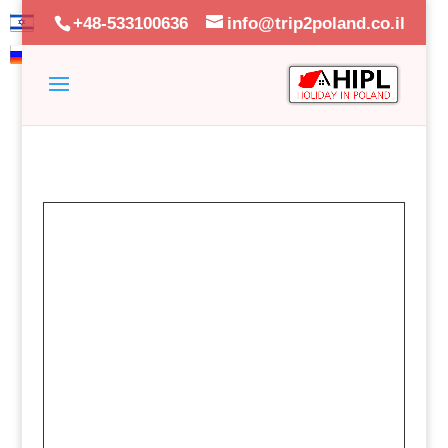
+48-533100636
info@trip2poland.co.il