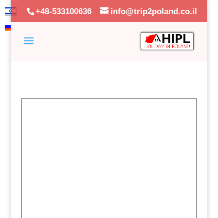
+48-533100636
info@trip2poland.co.il