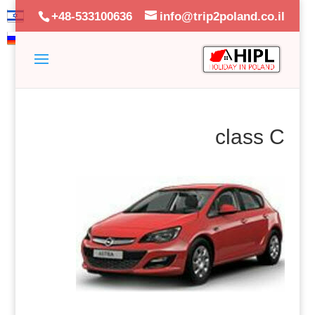
+48-533100636
info@trip2poland.co.il
class C