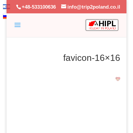
+48-533100636
info@trip2poland.co.il
favicon-16×16