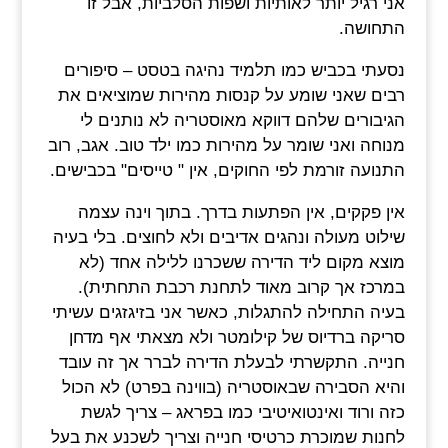
אני רגיל יותר לאותיות ושפות הסלביות, אבל זו
התחושה.
נסעתי בכביש כמו תלמיד נהיגה בטסט – סיפורים
רבים שאני שומע על קנסות מהירות שמוציאים את
הגיבורים שלהם דווקא מאוסטריה לא נותנים לי
מנוחה ואני שומר על מהירות כמו ילד טוב. אגב, רוב
התנועה זורמת לפי החוקים, אין " טייסים" בכבישים.
אין פקקים, אין הפתעות בדרך. בתוך וינה עצמה
שילוט מעולה ונהגים אדיבים ולא לחוצים. בלי בעיה
מוצא מקום ליד הדירה ששכרנו ללילה אחד (לא
במרכז אך קרוב מאוד לתחנת רכבת התחתית).
בעיה התחילה להתגלות, כאשר אני בזיגזגים עשיתי
סריקה ברדיוס של קילומטר ולא מצאתי אף מדחן
חנייה. התקשרתי לבעלת הדירה לברר אך זה עובד
והיא הסבירה שבאוסטריה (בווינה בפרט) לא הכול
כזה ורוד ואינטואיטיבי כמו בפראג – צריך לגשת
לחנות שמוכרת כרטיסי חנייה וצריך לשכנע את בעל