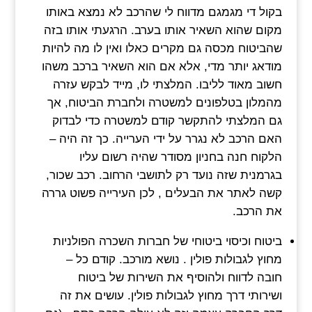
בקול די מגמגם מדווח לי שהרכב לא נמצא באותו
מקום שהוא השאיר אותו בערב. הרגעתי אותו בזה
שהביטוח מכסה גם מקרים כאלו ואין לו מה להיות
מודאג יותר מדי, אלא אם הוא השאיר ברכב משהו
חשוב מאוד לליבו. המלצתי לו, מייד לבקש עזרה
מהמלון בטלפונים למשטרה ולחברת הביטוח, אך
גם המלצתי להתקשר קודם למשטרה כדי לבדוק
האם הרכב לא נגרר על ידי הערייה. כך זה היה –
הלקוח חנה בחניון מסודר שהיה רשום עליו
בגרמנית שזה נועד רק לתושבי הרחוב. רכב שכור,
קשה לאתר את הבעלים , לכן העירייה פשוט גררה
את הרכב.
ביטוח וכיסוי ביטוחי של חברות השכרה הפולניות
מחוץ לגבולות פולין . נושא מורכב. קודם כל –
חובה לדווח ולהוסיף את השירות של ביטוח
ושירותי דרך מחוץ לגבולות פולין. עושים את זה