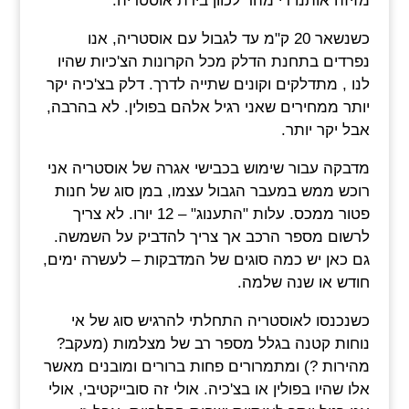
מזיזה אותנו די מהר לכוון בירת אוסטריה.
כשנשאר 20 ק"מ עד לגבול עם אוסטריה, אנו
נפרדים בתחנת הדלק מכל הקרונות הצ'כיות שהיו
לנו , מתדלקים וקונים שתייה לדרך. דלק בצ'כיה יקר
יותר ממחירים שאני רגיל אלהם בפולין. לא בהרבה,
אבל יקר יותר.
מדבקה עבור שימוש בכבישי אגרה של אוסטריה אני
רוכש ממש במעבר הגבול עצמו, במן סוג של חנות
פטור ממכס. עלות "התענוג" – 12 יורו. לא צריך
לרשום מספר הרכב אך צריך להדביק על השמשה.
גם כאן יש כמה סוגים של המדבקות – לעשרה ימים,
חודש או שנה שלמה.
כשנכנסו לאוסטריה התחלתי להרגיש סוג של אי
נוחות קטנה בגלל מספר רב של מצלמות (מעקב?
מהירות ?) ומתמרורים פחות ברורים ומובנים מאשר
אלו שהיו בפולין או בצ'כיה. אולי זה סובייקטיבי, אולי