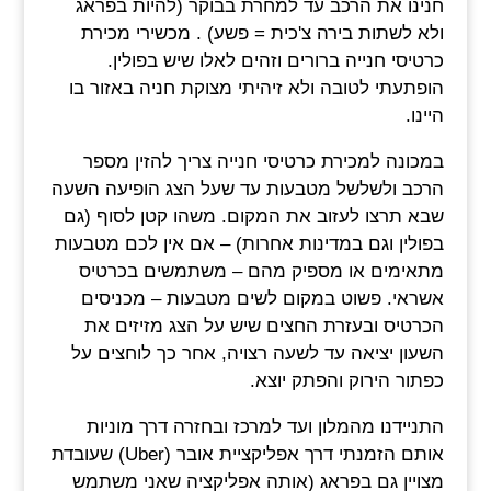
חנינו את הרכב עד למחרת בבוקר (להיות בפראג
ולא לשתות בירה צ'כית = פשע) . מכשירי מכירת
כרטיסי חנייה ברורים וזהים לאלו שיש בפולין.
הופתעתי לטובה ולא זיהיתי מצוקת חניה באזור בו
היינו.
במכונה למכירת כרטיסי חנייה צריך להזין מספר
הרכב ולשלשל מטבעות עד שעל הצג הופיעה השעה
שבא תרצו לעזוב את המקום. משהו קטן לסוף (גם
בפולין וגם במדינות אחרות) – אם אין לכם מטבעות
מתאימים או מספיק מהם – משתמשים בכרטיס
אשראי. פשוט במקום לשים מטבעות – מכניסים
הכרטיס ובעזרת החצים שיש על הצג מזיזים את
השעון יציאה עד לשעה רצויה, אחר כך לוחצים על
כפתור הירוק והפתק יוצא.
התניידנו מהמלון ועד למרכז ובחזרה דרך מוניות
אותם הזמנתי דרך אפליקציית אובר (Uber) שעובדת
מצויין גם בפראג (אותה אפליקציה שאני משתמש