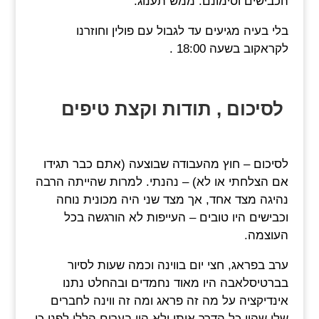
הכבישים וסימונם. ממש תענוג.
בלי בעיה מגיעים עד לגבול עם פולין וחוזרנו
לקראקוב בשעה 18:00 .
לסיכום , תודות וקצת טיפים
לסיכום – חוץ מהעבודה שבוצעה (אתם כבר תגידו
אם הצלחתי או לא) – נהנתי. למרות שהייתה הרבה
נהיגה מצד אחד, אך מצד שני היה מכונית נוחה
וכבישים היו טובים – העייפות לא הורגשה בכל
העוצמה.
ערב בפראג, חצי יום בווינה וכמה שעות לסיור
בברטיסלאבה היו מאוד נחמדים ובהחלט נתנו
אינדיקציה על מה זה פראג ומה זה ווינה לחברים
שלי שהיו כל הדרך איתי ולא היו בערים הללו לפני כן.