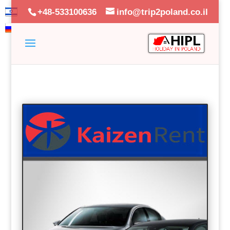
+48-533100636
info@trip2poland.co.il