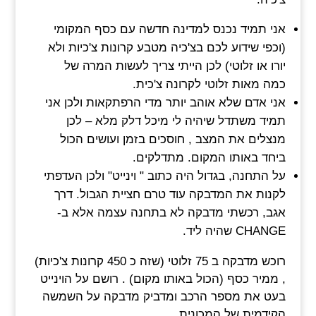
אני תמיד נכנס למדינה חדשה עם כסף המקומי
(וכפי שידוע לכם בצ'כיה מטבע קרונות צ'כיות ולא
יורו או זלוטי) לכן הייתי צריך לעשות המרה של
כמה מאות זלוטי לקרונה צ'כית.
אני אדם שלא אוהב יותר מדי הרפתקאות ולכן אני
תמיד משתדל שיהיה לי מיכל דלק מלא – לכן
מנצלים את המצב , חוסכים בזמן ועושים הכול
ביחד באותו המקום. מתדלקים.
על התחנה, בגדול היה כתוב " וינייט" ולכן העדפתי
לקנות את המדבקה עוד טרם חציית הגבול. דרך
אגב, רכשתי מדבקה לא בתחנה עצמה אלא ב-
CHANGE שהיה ליד.
רוכש מדבקה ב 75 זלוטי (שזה כ 450 קרונות צ'כיות)
, ממיר כסף (הכול באותו מקום) . רושם על הוינייט
בעט את מספר הרכב ומדביק מדבקה על השמשה
הקידמית של המכונית.