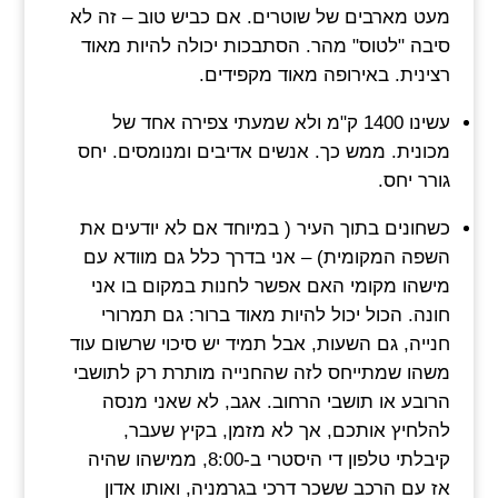
מעט מארבים של שוטרים. אם כביש טוב – זה לא
סיבה "לטוס" מהר. הסתבכות יכולה להיות מאוד
רצינית. באירופה מאוד מקפידים.
עשינו 1400 ק"מ ולא שמעתי צפירה אחד של
מכונית. ממש כך. אנשים אדיבים ומנומסים. יחס
גורר יחס.
כשחונים בתוך העיר ( במיוחד אם לא יודעים את
השפה המקומית) – אני בדרך כלל גם מוודא עם
מישהו מקומי האם אפשר לחנות במקום בו אני
חונה. הכול יכול להיות מאוד ברור: גם תמרורי
חנייה, גם השעות, אבל תמיד יש סיכוי שרשום עוד
משהו שמתייחס לזה שהחנייה מותרת רק לתושבי
הרובע או תושבי הרחוב. אגב, לא שאני מנסה
להלחיץ אותכם, אך לא מזמן, בקיץ שעבר,
קיבלתי טלפון די היסטרי ב-8:00, ממישהו שהיה
אז עם הרכב ששכר דרכי בגרמניה, ואותו אדון