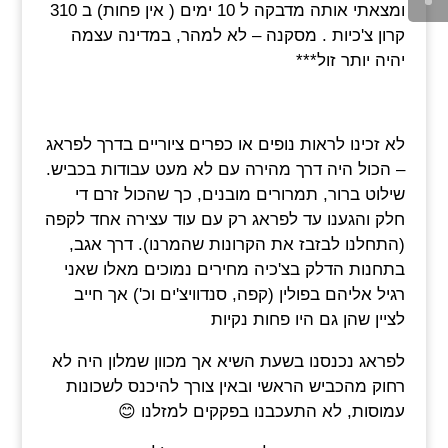
ומצאתי אותה מדבקה ל 10 ימים ( אין פחות) ב 310
קרון צ'כיות . מסקנה – לא למהר, במדינה עצמה
יהיה יותר זול***
לא זכינו לראות נופים או כפרים ציוריים בדרך לפראג
– הכול היה דרך מהירה עם לא מעט עבודות בכביש.
שילוט ברור, תמרורים מובנים, כך שהכול זרם די
חלק והגענו עד לפראג רק עם עוד עצירה אחד לקפה
(התחלנו לבזבז את הקרונות שהמרנו). דרך אגב,
בתחנות הדלק בצ'כיה מחירים נמוכים מאלו שאני
רגיל אליהם בפולין (קפה, סנדוויצ'ים וכ') אך חייב
לציין שהן גם היו פחות נקיות
לפראג נכנסנו בשעת השיא אך מכוון שמלון היה לא
רחוק מהכביש הראשי ובאין צורך להיכנס לשכונות
עמוסות, לא התעכבנו בפקקים למזלנו 😊