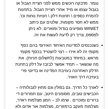
נגמר. מדבקה רוכשים ממש לפני חציית הגבול או
בגבול עצמו או מייד אחרי חציית הגבול. בתחנות
להמרת כספים \ תחנות דלק \ חנויות נוחות וכו'.
ממש לא חסר מקומות, שלטים עם כיתוב
WINIET מופיעים בגדול ומוארים. לא ניתן
לפספס, צריך רק לדעת לעשות את זה.
כשנכנסים למדינות האיחוד האירופי בהם כסף
מקומי זה לא אירו – רצוי להצטייד בכסף מקומי
מראש. במיוחד במטבעות (לתשלום חניות). את
מה שנשאר – תמיד אפשר לבזבז על דלק בתחנת
הדלק האחרונה בעזיבת המדינה או בדיוטי פרי
בעזיבה דרך האויר.
לאורך כל הדרך, גם בפולין וגם מחוץ לגבולותיה –
הכבישים טובים, מסומנים היטב, עם תמרורים די
ברורים ומוכרים . שימו לב – המון מצלמות ראדר,
מצלמות מעקב ברמזורים, מצלמות אור אדום ולא