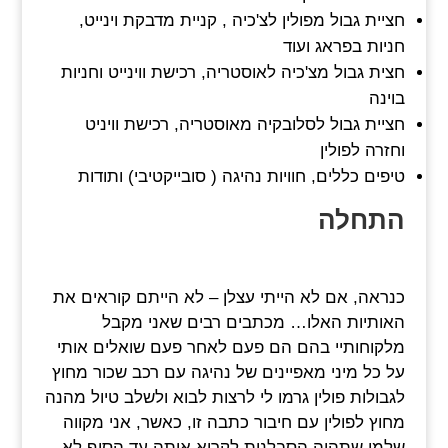
חציית גבול מפולין לצ'כיה , קניית מדבקת וינייט,
חניות בפראג ועוד
חצית גבול מצ'כיה לאוסטריה, רכישת ווינייט וחניות
בוינה
חציית גבול לסלובקיה מאוסטריה, רכישת וויניט
וחזרה לפולין
טיפים כללים, חוויות נהיגה ( סובייקטיבי) ותודות
התחלה
כנראה, אם לא הייתי עצלן – לא הייתם קוראים את
האותיות האלו… מכתבים רבים שאני מקבל
מלקוחותיי בהם הם פעם לאחר פעם שואלים אותי
על כל מיני מאפיינים של נהיגה עם רכב שכור מחוץ
לגבולות פולין גרמו לי לרצות לבוא ולשלב טיול מהנה
מחוץ לפולין עם חיבור כתבה זו, כאשר, אני מקווה
שלמי שתהיה הסבלנות לקרוא אותה עד הסוף לא