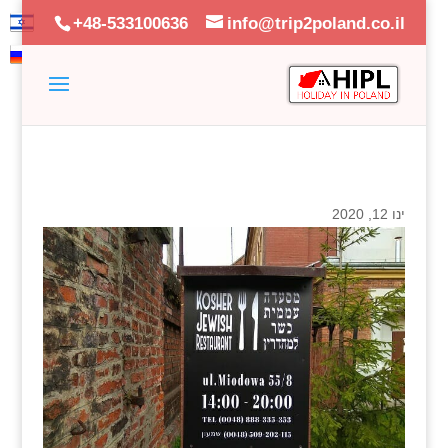
+48-533100636
info@trip2poland.co.il
ינו 12, 2020