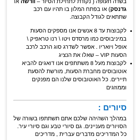
בשדה תעופה ( נקודת לתחילת הסיור –
וורשה
או
גדנסק
) או בפתח המלון בו תהיו עם רכב
שתתאים לגודל הקבוצה.
לקבוצות עד 8 אנשים אנו מספקים הסעות
במיניבוסים כמו מרסדס ויטו \ רנו טראפיק \
אופל ויואריו . אפשר לשדרג סוג הרכב לרכב
הסעות VIP – שאלו את הנציג
לקבוצות מעל 8 משתתפים אנו דואגים להביא
אוטובוסים מחברת הסעות, מורשת להסעת
תיירים. כל האוטובוסים שלנו הם מפנקים
וממוזגים
סיורים :
במהלך השהיהה שלכם אתם תשתתפו בשורה של
הסויורים מעניינים. גם סיורי טבע וגם סיורי עיר.
כל המדריכים מדברים עברית , מדריכים