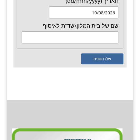
תאריך
(dd/mm/yyyy)
e
n
שם של בית המלון\שד"ת לאיסוף
שלח טופס