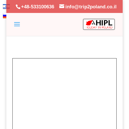
+48-533100636
info@trip2poland.co.il