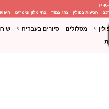
+48
כב
הסעות בפולין
נהג צמוד
בתי מלון וצימרים
חיפוש
ולין
מסלולים
סיורים בעברית
שירו
ת