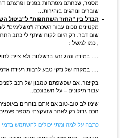
מסמר, שכחתם מפתחות בפנים ופרצתם דרך ה
שוברים ונוהגים בזהירות…
הבדל בין "החזר השתתפות" ל"ביטול ה
מקטינים סכום עבור השכרה ו"משלימים" לעצ
שום דבר. רק היום לקוח שיתף לי כתב התחיי
, כמו למשל :
…. במידה ונהג נהג ברשלנות ולא ציית לחוקי
…. במקרה של נזקי טבע לרבות רעידת אדמה
בקיצור, אם שפשפתם טמבון של רכב לפניכם
עבור תיקונים – על חשבונכם..
שימו לב טוב-טוב אם אתם בוחרים באופציה 
חכם גדול רק לאחר שנעקצתי מספר פעמים ב
כתבה על למה ומתי יכולים להשתמש בדמי פ