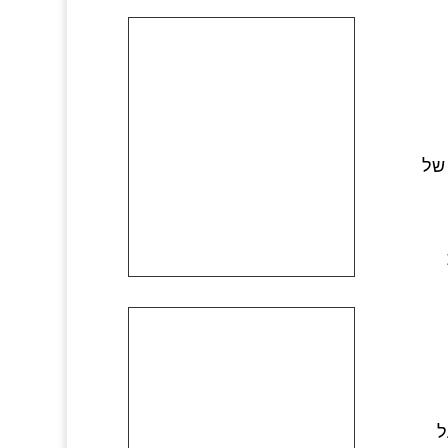
 של
ל