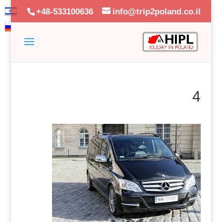
+48-533100636
info@trip2poland.co.il
4