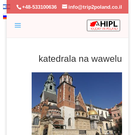
+48-533100636
info@trip2poland.co.il
katedrala na wawelu