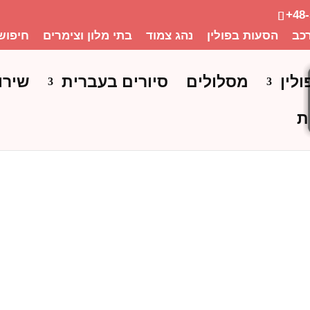
+48
כב
הסעות בפולין
נהג צמוד
בתי מלון וצימרים
חיפוש
ולין
מסלולים
סיורים בעברית
שירו
ת