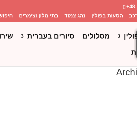
+48
כב
הסעות בפולין
נהג צמוד
בתי מלון וצימרים
חיפוש
ולין
מסלולים
סיורים בעברית
שירו
ת
Arch