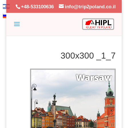
+48-533100636
info@trip2poland.co.il
7_300x300 _1