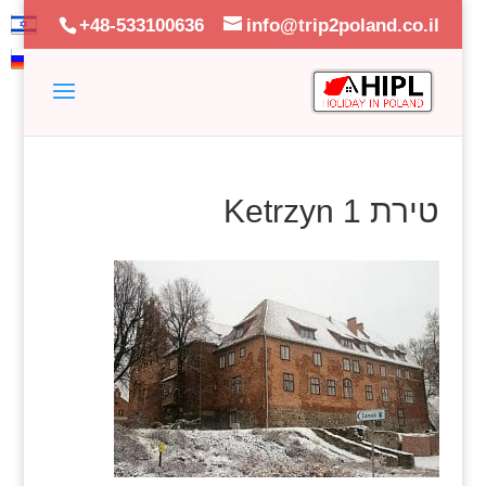
+48-533100636
info@trip2poland.co.il
טירת Ketrzyn 1