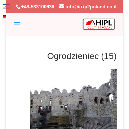
+48-533100636
info@trip2poland.co.il
Ogrodzieniec (15)