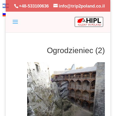
+48-533100636
info@trip2poland.co.il
Ogrodzieniec (2)