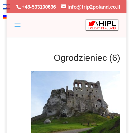
+48-533100636
info@trip2poland.co.il
Ogrodzieniec (6)