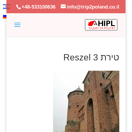
+48-533100636
info@trip2poland.co.il
טירת Reszel 3