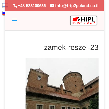
+48-533100636
info@trip2poland.co.il
zamek-reszel-23