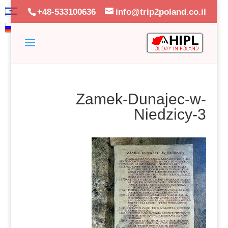
+48-533100636
info@trip2poland.co.il
Zamek-Dunajec-w-
Niedzicy-3