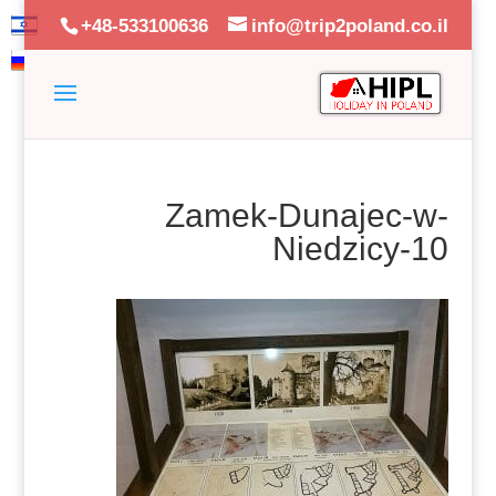
+48-533100636
info@trip2poland.co.il
Zamek-Dunajec-w-
Niedzicy-10