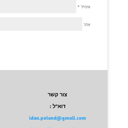
אימייל
*
אתר
צור קשר
דוא"ל :
idan.poland@gmail.com