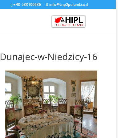
+48-533100636
info@trip2poland.co.il
Dunajec-w-Niedzicy-16