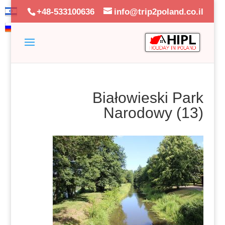
+48-533100636
info@trip2poland.co.il
Białowieski Park
Narodowy (13)