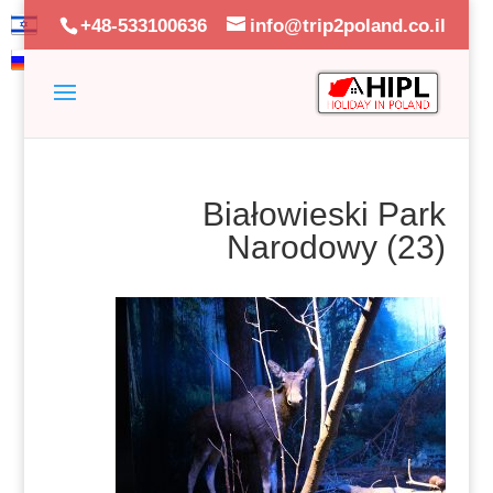
+48-533100636
info@trip2poland.co.il
Białowieski Park
Narodowy (23)