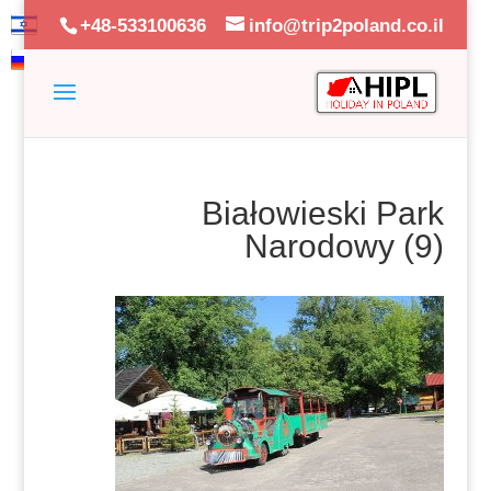
+48-533100636
info@trip2poland.co.il
Białowieski Park
Narodowy (9)