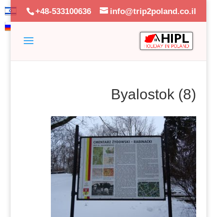
+48-533100636
info@trip2poland.co.il
Byalostok (8)