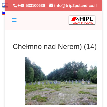
+48-533100636
info@trip2poland.co.il
Chełmno nad Nerem) (14)