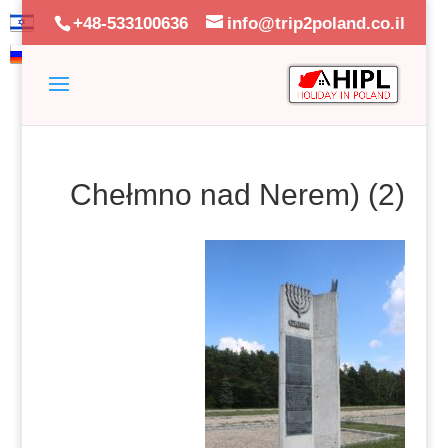
+48-533100636
info@trip2poland.co.il
Chełmno nad Nerem) (2)