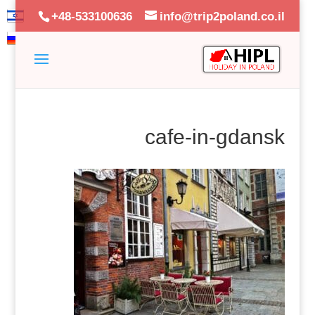
+48-533100636
info@trip2poland.co.il
cafe-in-gdansk