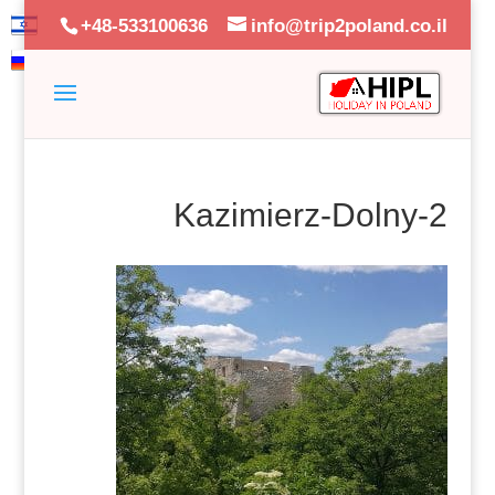
+48-533100636
info@trip2poland.co.il
Kazimierz-Dolny-2