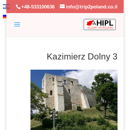
+48-533100636
info@trip2poland.co.il
Kazimierz Dolny 3