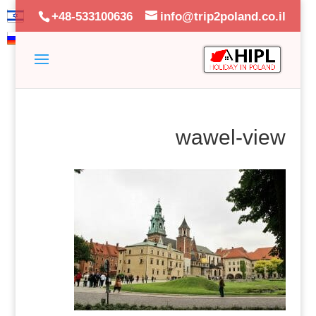
+48-533100636
info@trip2poland.co.il
wawel-view