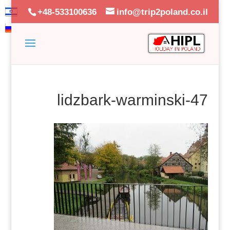
+48-533100636
info@trip2poland.co.il
lidzbark-warminski-47