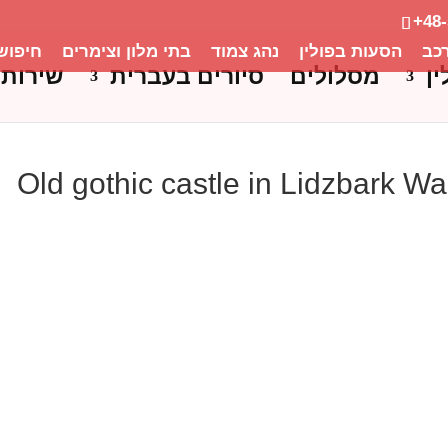
+48
כב
הסעות בפולין
נהג צמוד
בתי מלון וצימרים
חיפוש
ין
מסלולים
סיורים בעברית
שירותי
Old gothic castle in Lidzbark W