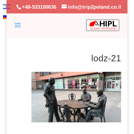
+48-533100636
info@trip2poland.co.il
lodz-21