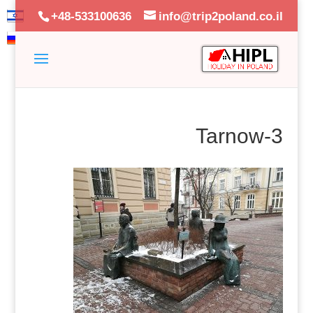
+48-533100636
info@trip2poland.co.il
Tarnow-3