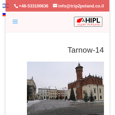
+48-533100636
info@trip2poland.co.il
Tarnow-14