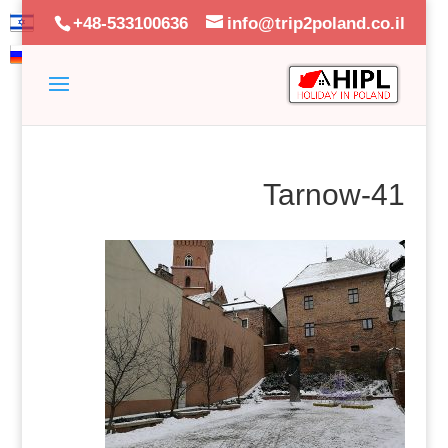
+48-533100636
info@trip2poland.co.il
Tarnow-41