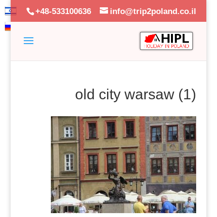
+48-533100636
info@trip2poland.co.il
old city warsaw (1)