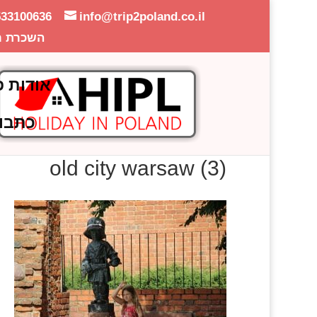
533100636
info@trip2poland.co.il
השכרת ר
אודות פ
כתבו
old city warsaw (3)